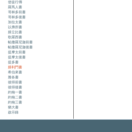
使徒行傳
羅馬人書
哥林多前書
哥林多後書
加拉太書
以弗所書
腓立比書
歌羅西書
帖撒羅尼迦前書
帖撒羅尼迦後書
提摩太前書
提摩太後書
提多書
腓利門書
希伯來書
雅各書
彼得前書
彼得後書
約翰一書
約翰二書
約翰三書
猶大書
啟示錄