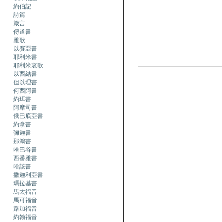
約伯記
詩篇
箴言
傳道書
雅歌
以賽亞書
耶利米書
耶利米哀歌
以西結書
但以理書
何西阿書
約珥書
阿摩司書
俄巴底亞書
約拿書
彌迦書
那鴻書
哈巴谷書
西番雅書
哈該書
撒迦利亞書
瑪拉基書
馬太福音
馬可福音
路加福音
約翰福音