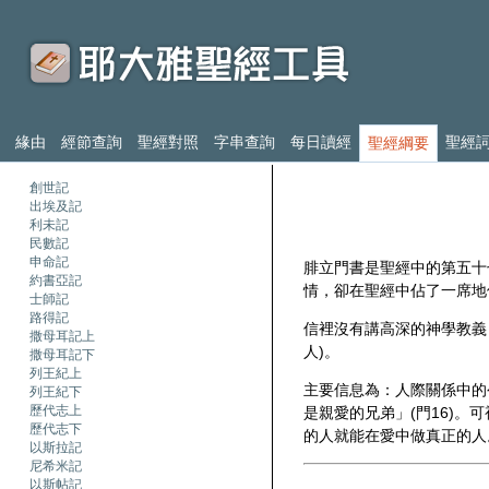
緣由
經節查詢
聖經對照
字串查詢
每日讀經
聖經
聖經綱要
創世記
出埃及記
利未記
民數記
申命記
腓立門書是聖經中的第五十
約書亞記
情，卻在聖經中佔了一席地
士師記
路得記
信裡沒有講高深的神學教義
撒母耳記上
人)。
撒母耳記下
列王紀上
主要信息為：人際關係中的
列王紀下
歷代志上
是親愛的兄弟」(門16)
歷代志下
的人就能在愛中做真正的人
以斯拉記
尼希米記
以斯帖記