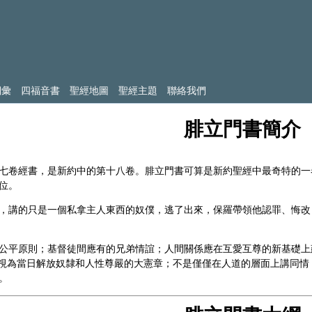
詞彙
四福音書
聖經地圖
聖經主題
聯絡我們
腓立門書簡介
七卷經書，是新約中的第十八卷。腓立門書可算是新約聖經中最奇特的一
位。
，講的只是一個私拿主人東西的奴僕，逃了出來，保羅帶領他認罪、悔改
公平原則；基督徒間應有的兄弟情誼；人間關係應在互愛互尊的新基礎上
。可視為當日解放奴隸和人性尊嚴的大憲章；不是僅僅在人道的層面上講同
。