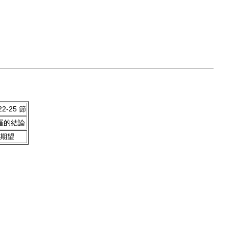
22-25 節
羅的結論
期望