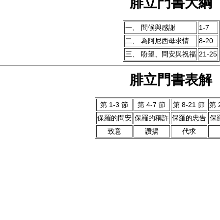
腓立門書大綱
一、 問候與感謝
1-7
二、 為阿尼西母求情
8-20
三、 盼望、問安與祝福
21-25
腓立門書表解
第 1-3 節
第 4-7 節
第 8-21 節
第 
保羅的問安
保羅的稱許
保羅的忠告
保
致意
讚揚
代求