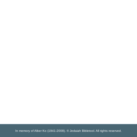
In memory of Alber Ko (1941-2008). © Jedaiah Bibletool. All rights reserved.