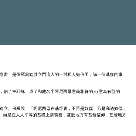
卷書，是保羅寫給腓立門這人的一封私人短信函，講一個逃奴的事
，信了主耶穌，成了和他名字阿尼西母意義相符的人(意為有益的
建立。保羅說：「阿尼西母在基督裏，不再是奴僕，乃是高過奴僕，
情，而是在人人平等的基礎上講義務，甚麼地方有基督信仰，甚麼地方